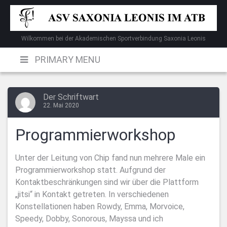
Skip
to
content
Wilkommen bei der Akademischen Sportverbindung Saxonia Leonis
PRIMARY MENU
Der Schriftwart
22. Mai 2020
Programmierworkshop
Unter der Leitung von Chip fand nun mehrere Male ein
Programmierworkshop statt. Aufgrund der
Kontaktbeschränkungen sind wir über die Plattform
„jitsi“ in Kontakt getreten. In verschiedenen
Konstellationen haben Rowdy, Emma, Morvoice,
Speedy, Dobby, Sonorous, Mayssa und ich