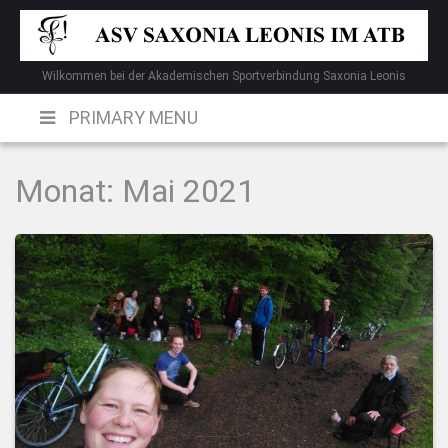
Skip
to
content
Wilkommen bei der Akademischen Sportverbindung Saxonia Leonis
PRIMARY MENU
Monat:
Mai 2021