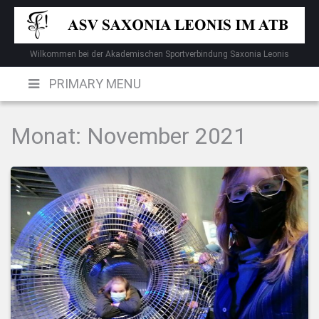
Skip
to
content
Wilkommen bei der Akademischen Sportverbindung Saxonia Leonis
PRIMARY MENU
Monat:
November 2021