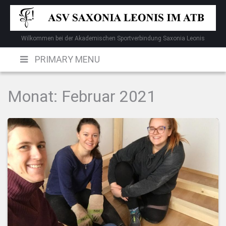
Skip
to
content
Wilkommen bei der Akademischen Sportverbindung Saxonia Leonis
PRIMARY MENU
Monat:
Februar 2021