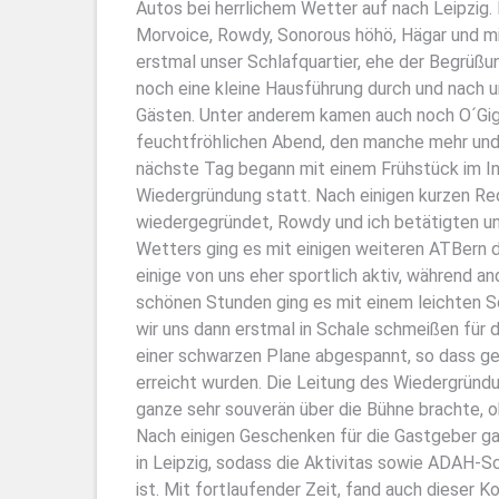
Autos bei herrlichem Wetter auf nach Leipzig. 
Morvoice, Rowdy, Sonorous höhö, Hägar und m
erstmal unser Schlafquartier, ehe der Begrüß
noch eine kleine Hausführung durch und nach u
Gästen. Unter anderem kamen auch noch O´Gig 
feuchtfröhlichen Abend, den manche mehr und
nächste Tag begann mit einem Frühstück im In
Wiedergründung statt. Nach einigen kurzen Red
wiedergegründet, Rowdy und ich betätigten un
Wetters ging es mit einigen weiteren ATBern
einige von uns eher sportlich aktiv, während an
schönen Stunden ging es mit einem leichten 
wir uns dann erstmal in Schale schmeißen fü
einer schwarzen Plane abgespannt, so dass g
erreicht wurden. Die Leitung des Wiedergründ
ganze sehr souverän über die Bühne brachte, o
Nach einigen Geschenken für die Gastgeber g
in Leipzig, sodass die Aktivitas sowie ADAH
ist. Mit fortlaufender Zeit, fand auch dieser