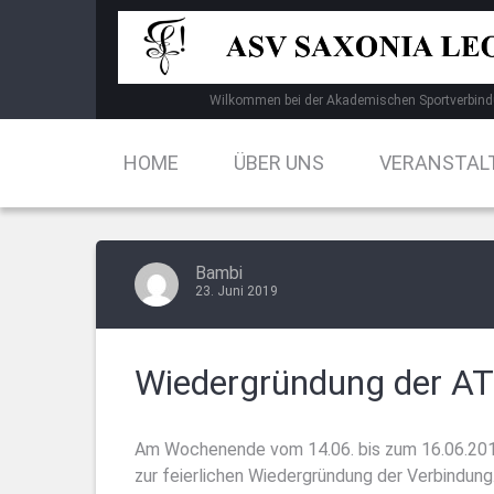
Skip
to
content
Wilkommen bei der Akademischen Sportverbind
HOME
ÜBER UNS
VERANSTAL
Bambi
23. Juni 2019
Wiedergründung der AT
Am Wochenende vom 14.06. bis zum 16.06.2019
zur feierlichen Wiedergründung der Verbindung