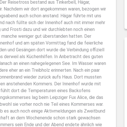
Der Reisetross bestand aus Tinkerbell, Hägar,
ir. Nachdem wir dort angekommen waren, bezogen wir
ungsabend auch schon anstand. Hägar führte mit uns
nd nach füllte sich der Innenhof auch mit immer mehr
und Frosti dazu und wir durchlebten noch einen
 manche weniger gut überstanden hatten. Der
nenhof und am späten Vormittag fand die feierliche
en und Gesängen dort wurde die Verbindung offiziell
s derweil als Küchenhilfen. In Anbetracht des guten
 danach an einen nahegelegenen See. Im Wasser waren
dere eher an ein Treibholz erinnerten. Nach ein paar
Sonnenbrand wieder zurück aufs Haus. Dort mussten
r den anstehenden Kommers. Der Innenhof wurde mit
efühlt dort die Temperaturen eines Backofens
ungskommerses lag beim Leipziger Fux Alice, die das
bwohl sie vorher noch nie Teil eines Kommerses war.
ab es auch noch einige Aktivmeldungen als Zweitbund
-Schaft an dem Wochenende schon stark gewachsen
 Kommers sein Ende und der Abend endete ähnlich wie