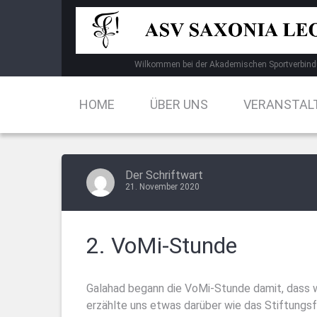
Skip
to
content
Wilkommen bei der Akademischen Sportverbind
HOME
ÜBER UNS
VERANSTAL
Der Schriftwart
21. November 2020
2. VoMi-Stunde
Galahad begann die VoMi-Stunde damit, dass 
erzählte uns etwas darüber wie das Stiftungs