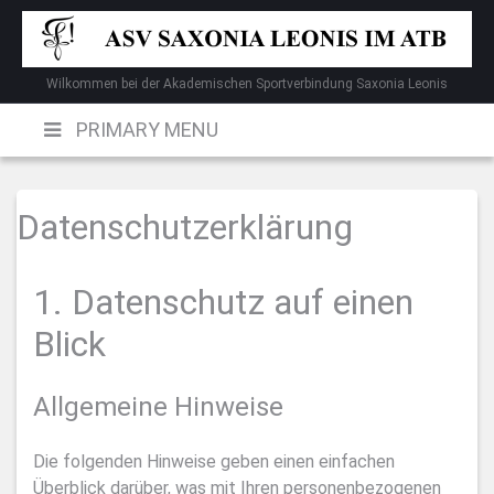
Skip
to
content
Wilkommen bei der Akademischen Sportverbindung Saxonia Leonis
PRIMARY MENU
Datenschutz­erklärung
1. Datenschutz auf einen
Blick
Allgemeine Hinweise
Die folgenden Hinweise geben einen einfachen
Überblick darüber, was mit Ihren personenbezogenen